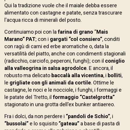
Qui la tradizione vuole che il maiale debba essere
alimentato con castagne e patate, senza trascurare
l'acqua ricca di minerali del posto.
Continuiamo poi con la
farina di grano
“
Mais
Marano” PAT
; con i
gargati “col consiero”
, conditi
con ragù di carni ed erbe aromatiche o, data la
versatilità del piatto, anche con condimenti stagionali
(radicchio, carciofo, peperoni, funghi); con il
coniglio
alla valleogrina in salsa agrodolce
. E ancora, il
robusto ma delicato
baccalà alla vicentina
, i
bolliti
,
le
grigliate con gli animali da cortile
. Ottime le
castagne, le noci e le nocciole, i funghi, i formaggi e
le patate del Tretto, il
formaggio “Castelgrotta”
stagionato in una grotta dell'ex bunker antiaereo.
Fra i dolci, da non perdere i
“pandoli de Schio”
, i
“bussolai”
e lo squisito
“gateau”
a base di pasta di