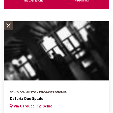
GELATERIE
PANIFICI
SCHIO CON GUSTO - ENOGASTRONOMIA
Osteria Due Spade
Via Carducci 12, Schio