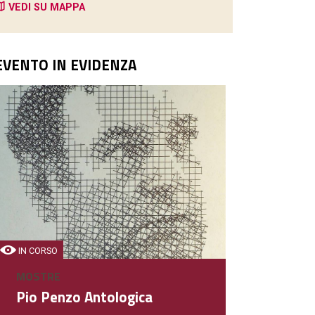
VEDI SU MAPPA
EVENTO IN EVIDENZA
GELATERIE
El Gelataro De Magrè
Bar - Gelateria
IN CORSO
MOSTRE
DETTAGLIO
Pio Penzo Antologica