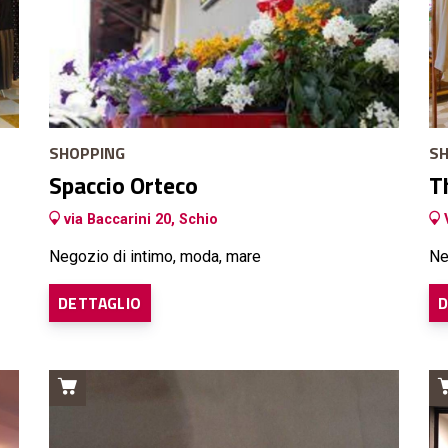
SHOPPING
SH
Spaccio Orteco
T
via Baccarini 20, Schio
V
Negozio di intimo, moda, mare
Ne
DETTAGLIO
D