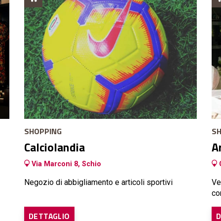
SHOPPING
SH
Calciolandia
A
Via Marconi 8, Schio
G
Negozio di abbigliamento e articoli sportivi
Ve
co
DETTAGLIO
D