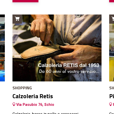
SHOPPING
SH
Calzoleria Retis
P
Via Pasubio 76, Schio
P