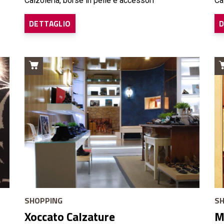
Calzoleria, borse in pelle e accessori
Ca
DETTAGLIO
D
SHOPPING
SH
Xoccato Calzature
M