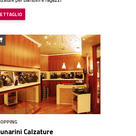
lzature per bambini e ragazzi
ETTAGLIO
OPPING
unarini Calzature