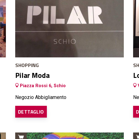
SHOPPING
SH
Pilar Moda
L
Piazza Rossi 6, Schio
V
Negozio Abbigliamento
Ne
DETTAGLIO
D