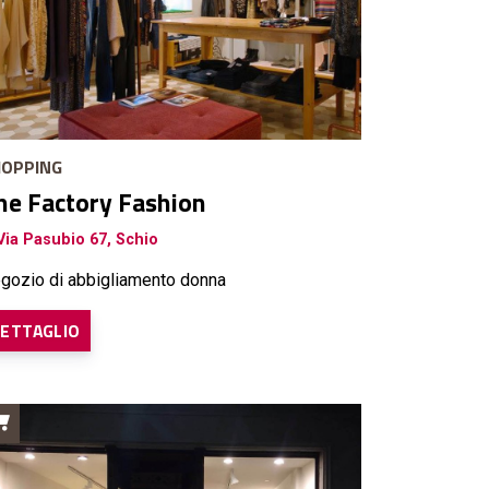
OPPING
he Factory Fashion
ia Pasubio 67, Schio
gozio di abbigliamento donna
ETTAGLIO