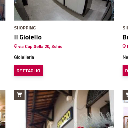
SHOPPING
SH
Il Gioiello
B
via Cap.Sella 20, Schio
P
Gioielleria
Ne
DETTAGLIO
D