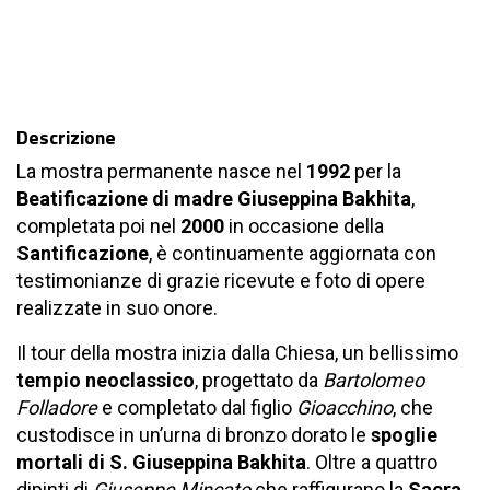
Descrizione
La
mostra permanente nasce nel
1992
per la
Beatificazione di madre Giuseppina Bakhita
,
completata poi nel
2000
in occasione della
Santificazione
, è continuamente aggiornata con
testimonianze di grazie ricevute e foto di opere
realizzate in suo onore.
Il tour della mostra inizia dalla
Chiesa, un bellissimo
tempio neoclassico
, progettato da
Bartolomeo
Folladore
e completato dal figlio
Gioacchino
, che
custodisce in un’urna di bronzo dorato le
spoglie
mortali di S. Giuseppina Bakhita
. Oltre a quattro
dipinti di
Giuseppe Mincato
che raffigurano la
Sacra