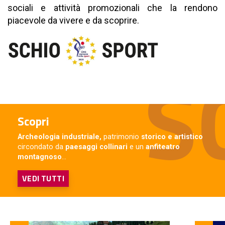
sociali e attività promozionali che la rendono
piacevole da vivere e da scoprire.
Scopri
Archeologia industriale,
patrimonio
storico e artistico
circondato da
paesaggi collinari
e un
anfiteatro
montagnoso
...
VEDI TUTTI