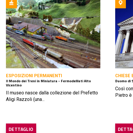
ESPOSIZIONI PERMANENTI
CHIESE 
Il Mondo dei Treni in Miniatura - Fermodellisti Alto
Duomo di 
Vicentino
Così com
Il museo nasce dalla collezione del Prefetto
Pietro è l
Aligi Razzoli (una...
DETTAGLIO
DETTA