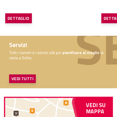
DETTAGLIO
DETTA
Servizi
Tutti i numeri e i servizi utili per
pianificare al meglio
la
visita a Schio...
VEDI TUTTI
VEDI SU
MAPPA