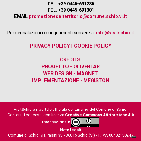
TEL. +39 0445-691285
TEL. +39 0445-691301
EMAIL
promozionedelterritorio@comune.schio.vi.it
Per segnalazioni o suggerimenti scrivere a:
info@visitschio.it
PRIVACY POLICY
|
COOKIE POLICY
CREDITS:
PROGETTO - OLIVERLAB
WEB DESIGN - MAGNET
IMPLEMENTAZIONE - MEGISTON
VisitSchio è il portale ufficiale del turismo del Comune di Schio.
Contenuti concessi con licenza
Creative Commons Attribuzione 4.0
Internazionale
Note legali
Comune di Schio, via Pasini 33 - 36015 Schio (VI) - P. IVA 00402150247