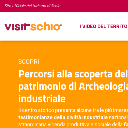
Sito ufficiale del turismo di Schio.
I VIDEO DEL TERRITO
SCOPRI
Percorsi alla scoperta del
patrimonio di Archeologi
industriale
Il centro storico presenta alcune tra le più intere
testimonianze della civiltà industriale
nazionali
straordinaria vicenda produttiva e sociale della
f