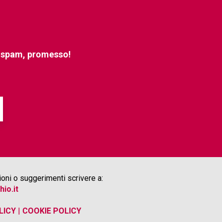
e spam, promesso!
oni o suggerimenti scrivere a:
hio.it
LICY
|
COOKIE POLICY