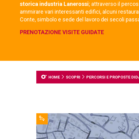
storica industria Lanerossi
; attraverso il perco
ammirare vari interessanti edifici, alcuni restaura
Conte, simbolo e sede del lavoro dei secoli passa
PRENOTAZIONE VISITE GUIDATE
HOME
SCOPRI
PERCORSI E PROPOSTE DID