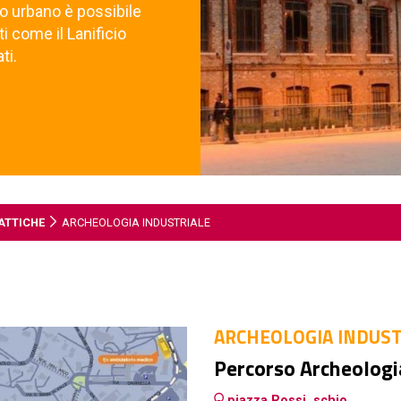
so urbano è possibile
ti come il Lanificio
ti.
ATTICHE
ARCHEOLOGIA INDUSTRIALE
ARCHEOLOGIA INDUST
Percorso Archeologi
piazza Rossi, schio