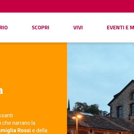
RIO
SCOPRI
VIVI
EVENTI E 
a
ssanti
 che narrano la
amiglia Rossi
e della