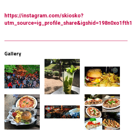
https://instagram.com/skiosko?
utm_source=ig_profile_share&igshid=198n0xo1fth1
Gallery