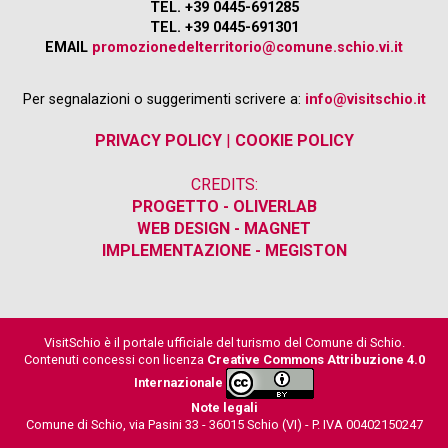
TEL. +39 0445-691285
TEL. +39 0445-691301
EMAIL
promozionedelterritorio@comune.schio.vi.it
Per segnalazioni o suggerimenti scrivere a:
info@visitschio.it
PRIVACY POLICY
|
COOKIE POLICY
CREDITS:
PROGETTO - OLIVERLAB
WEB DESIGN - MAGNET
IMPLEMENTAZIONE - MEGISTON
VisitSchio è il portale ufficiale del turismo del Comune di Schio.
Contenuti concessi con licenza
Creative Commons Attribuzione 4.0
Internazionale
Note legali
Comune di Schio, via Pasini 33 - 36015 Schio (VI) - P. IVA 00402150247