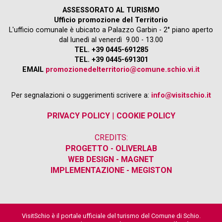
ASSESSORATO AL TURISMO
Ufficio promozione del Territorio
L'ufficio comunale è ubicato a Palazzo Garbin - 2° piano aperto
dal lunedì al venerdì 9.00 - 13.00
TEL. +39 0445-691285
TEL. +39 0445-691301
EMAIL
promozionedelterritorio@comune.schio.vi.it
Per segnalazioni o suggerimenti scrivere a:
info@visitschio.it
PRIVACY POLICY
|
COOKIE POLICY
CREDITS:
PROGETTO - OLIVERLAB
WEB DESIGN - MAGNET
IMPLEMENTAZIONE - MEGISTON
VisitSchio è il portale ufficiale del turismo del Comune di Schio.