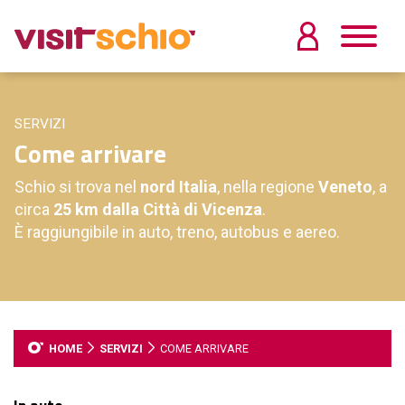
SERVIZI
Come arrivare
Schio si trova nel
nord Italia
, nella regione
Veneto
, a
circa
25 km dalla Città di Vicenza
.
È raggiungibile in auto, treno, autobus e aereo.
HOME
SERVIZI
COME ARRIVARE