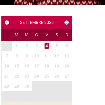
SETTEMBRE 2026
L
M
M
G
V
S
D
31
1
2
3
4
5
6
7
8
9
10
11
12
13
14
15
16
17
18
19
20
21
22
23
24
25
26
27
28
29
30
1
2
3
4
5
6
7
8
9
10
11