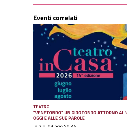
Eventi correlati
TEATRO
"VENETONDO" UN GIROTONDO ATTORNO AL VEN
OGGI E ALLE SUE PAROLE
Inizio: 09 ago 20:45