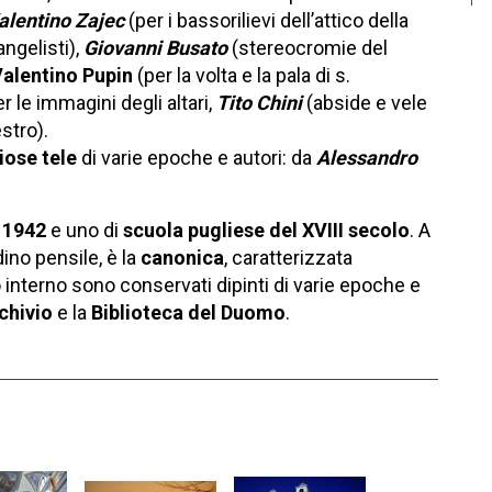
alentino Zajec
(per i bassorilievi dell’attico della
angelisti),
Giovanni Busato
(stereocromie del
alentino Pupin
(per la volta e la pala di s.
er le immagini degli altari,
Tito Chini
(abside e vele
stro).
iose tele
di varie epoche e autori: da
Alessandro
 1942
e
uno di
scuola pugliese del XVIII secolo
. A
ino pensile, è la
canonica
, caratterizzata
o interno sono conservati dipinti di varie epoche e
chivio
e la
Biblioteca del Duomo
.