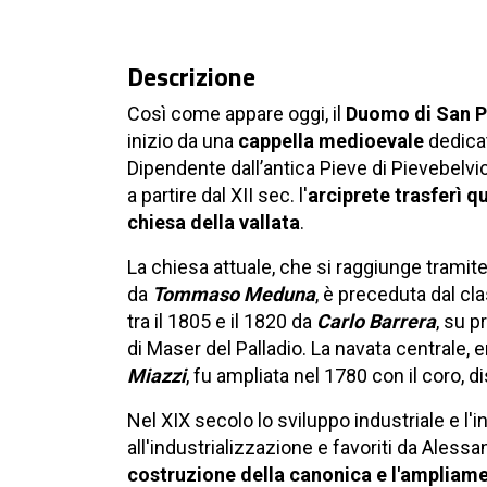
Descrizione
Così come appare oggi, il
Duomo di San P
inizio da una
cappella medioevale
dedica
Dipendente dall’antica Pieve di Pievebelvici
a partire dal XII sec. l'
arciprete trasferì q
chiesa della vallata
.
La chiesa attuale, che si raggiunge tramit
da
Tommaso Meduna
, è preceduta dal cl
tra il 1805 e il 1820 da
Carlo Barrera
, su p
di Maser del Palladio. La navata centrale, er
Miazzi
, fu ampliata nel 1780 con il coro, 
Nel XIX secolo lo sviluppo industriale e l
all'industrializzazione e favoriti da Alessa
costruzione della canonica e l'ampliame