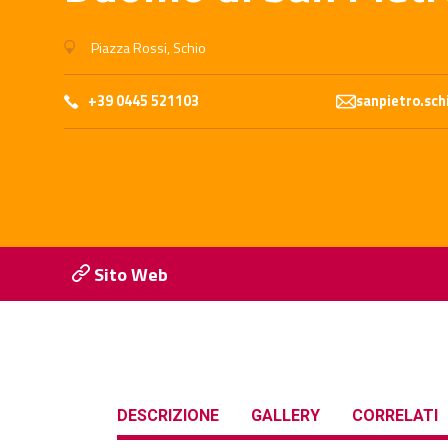
Piazza Rossi, Schio
+39 0445 521103
sanpietro.sch
Sito Web
DESCRIZIONE
GALLERY
CORRELATI