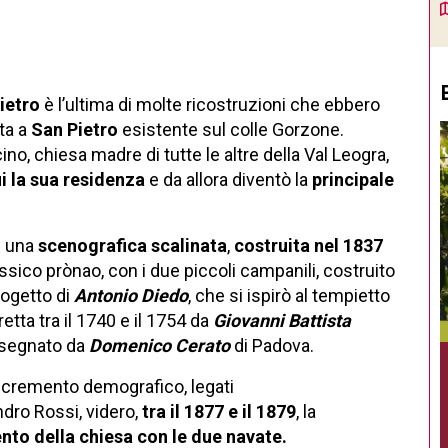
ietro
è l’ultima di molte ricostruzioni che ebbero
ta a
San Pietro
esistente sul colle Gorzone.
no, chiesa madre di tutte le altre della Val Leogra,
ui la sua residenza
e da allora diventò la
principale
e una
scenografica scalinata
,
costruita nel 1837
assico prònao, con i due piccoli campanili, costruito
rogetto di
Antonio Diedo
, che si ispirò al tempietto
etta tra il 1740 e il 1754 da
Giovanni Battista
disegnato da
Domenico Cerato
di Padova.
'incremento demografico, legati
ndro Rossi, videro,
tra il 1877 e il 1879
, la
nto della chiesa con le due navate.