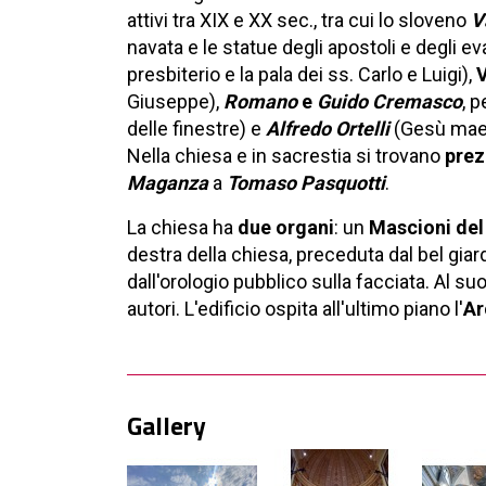
attivi tra XIX e XX sec., tra cui lo sloveno
V
navata e le statue degli apostoli e degli ev
presbiterio e la pala dei ss. Carlo e Luigi),
V
Giuseppe),
Romano
e
Guido Cremasco
, p
delle finestre) e
Alfredo Ortelli
(Gesù mae
Nella chiesa e in sacrestia si trovano
prez
Maganza
a
Tomaso Pasquotti
.
La chiesa ha
due organi
: un
Mascioni del
destra della chiesa, preceduta dal bel giard
dall'orologio pubblico sulla facciata. Al su
autori. L'edificio ospita all'ultimo piano l'
Ar
Gallery