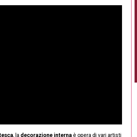
tesca
, la
decorazione interna
è opera di vari artisti