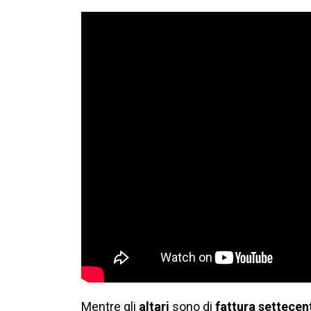
Mentre gli
altari
sono di
fattura settecen