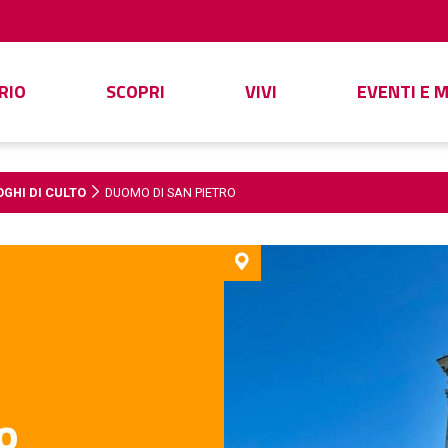
RIO
SCOPRI
VIVI
EVENTI E 
OGHI DI CULTO
DUOMO DI SAN PIETRO
o