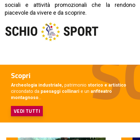
sociali e attività promozionali che la rendono
piacevole da vivere e da scoprire.
Scopri
Archeologia industriale,
patrimonio
storico e artistico
circondato da
paesaggi collinari
e un
anfiteatro
montagnoso
...
VEDI TUTTI