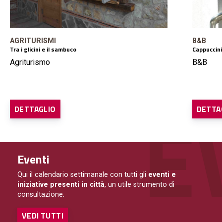
AGRITURISMI
B&B
Tra i glicini e il sambuco
Cappuccini
Agriturismo
B&B
DETTAGLIO
DETTA
Eventi
Qui il calendario settimanale con tutti gli
eventi e
iniziative presenti in città
, un utile strumento di
consultazione.
VEDI TUTTI