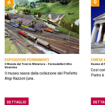
ESPOSIZIONI PERMANENTI
CHIESE 
Il Mondo dei Treni in Miniatura - Fermodellisti Alto
Duomo di 
Vicentino
Così com
Il museo nasce dalla collezione del Prefetto
Pietro è l
Aligi Razzoli (una...
DETTAGLIO
DETTA