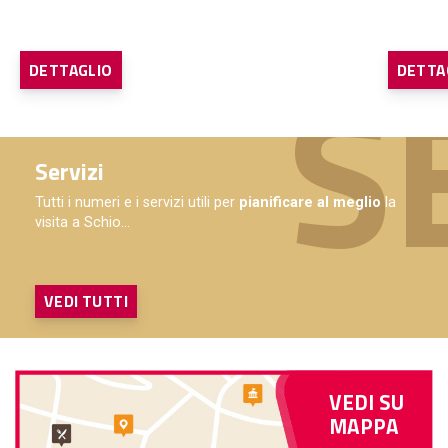
DETTAGLIO
DETTA
Servizi
Tutti i numeri e i servizi utili per
pianificare al meglio
la
visita a Schio...
VEDI TUTTI
VEDI SU
MAPPA