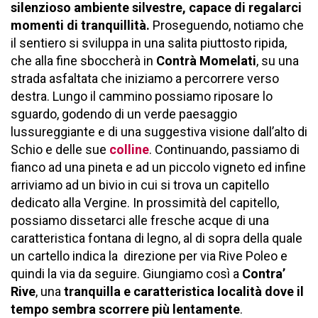
silenzioso ambiente silvestre, capace di regalarci
momenti di tranquillità.
Proseguendo, notiamo che
il sentiero si sviluppa in una salita piuttosto ripida,
che alla fine sboccherà in
Contrà Momelati
, su una
strada asfaltata che iniziamo a percorrere verso
destra. Lungo il cammino possiamo riposare lo
sguardo, godendo di un verde paesaggio
lussureggiante e di una suggestiva visione dall’alto di
Schio e delle sue
colline
. Continuando, passiamo di
fianco ad una pineta e ad un piccolo vigneto ed infine
arriviamo ad un bivio in cui si trova un capitello
dedicato alla Vergine. In prossimità del capitello,
possiamo dissetarci alle fresche acque di una
caratteristica fontana di legno, al di sopra della quale
un cartello indica la direzione per via Rive Poleo e
quindi la via da seguire. Giungiamo così a
Contra’
Rive
, una
tranquilla e caratteristica località dove il
tempo sembra scorrere più lentamente
.