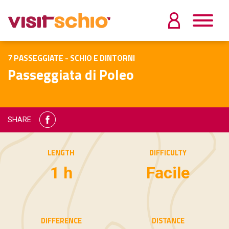
7 PASSEGGIATE - SCHIO E DINTORNI
Passeggiata di Poleo
SHARE
LENGTH
DIFFICULTY
1 h
Facile
DIFFERENCE
DISTANCE