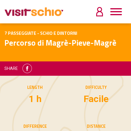
7 PASSEGGIATE - SCHIO E DINTORNI
Percorso di Magrè-Pieve-Magrè
SHARE
LENGTH
DIFFICULTY
1 h
Facile
DIFFERENCE
DISTANCE