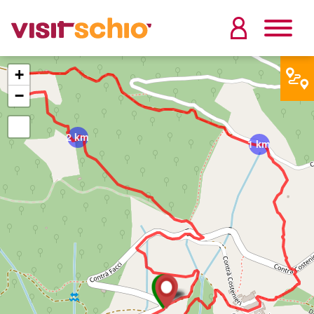
+
−
2 km
1 km