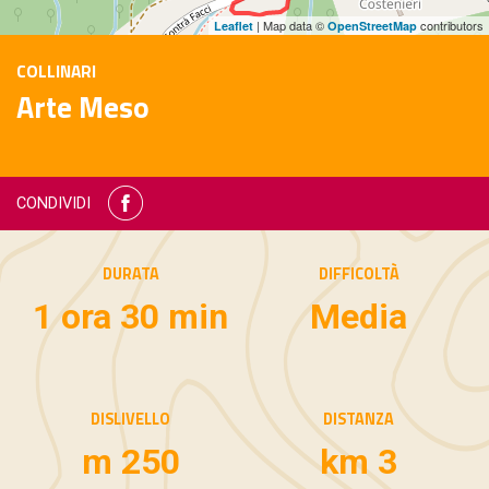
| Map data ©
contributors
Leaflet
OpenStreetMap
COLLINARI
Arte Meso
CONDIVIDI
DURATA
DIFFICOLTÀ
1 ora 30 min
Media
DISLIVELLO
DISTANZA
m 250
km 3