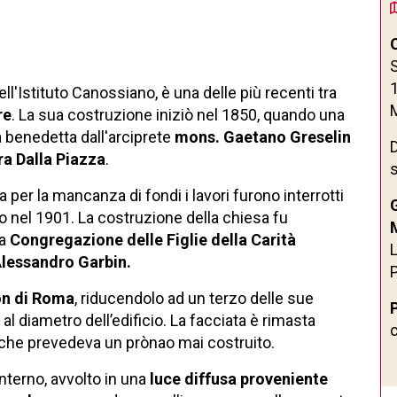
S
ell'Istituto Canossiano, è una delle più recenti tra
re
. La sua costruzione iniziò nel 1850, quando una
a benedetta dall'arciprete
mons. Gaetano Greselin
D
a Dalla Piazza
.
a per la mancanza di fondi i lavori furono interrotti
lo nel 1901. La costruzione della chiesa fu
la
Congregazione delle Figlie della Carità
lessandro Garbin.
on di Roma
, riducendolo ad un terzo delle sue
al diametro dell’edificio. La facciata è rimasta
, che prevedeva un prònao mai costruito.
nterno, avvolto in una
luce diffusa proveniente