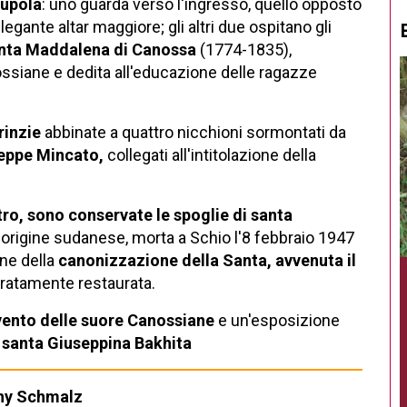
cupola
: uno guarda verso l'ingresso, quello opposto
elegante altar maggiore; gli altri due ospitano gli
anta Maddalena di Canossa
(1774-1835),
ssiane e dedita all'educazione delle ragazze
rinzie
abbinate a quattro nicchioni sormontati da
seppe Mincato,
collegati all'intitolazione della
tro, sono conservate le spoglie di santa
origine sudanese, morta a Schio l'8 febbraio 1947
one della
canonizzazione della Santa, avvenuta il
uratamente restaurata.
ento delle suore Canossiane
e un'esposizione
i santa Giuseppina Bakhita
hy Schmalz