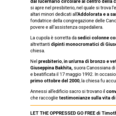
dal lucernario circolare al centro della 
si apre nel presbiterio, nel quale si trova l'
altari minori dedicati all
'Addolorata e a s
fondatrice della congregazione delle Cano
povere e all'assistenza ospedaliera.
La cupola è sorretta da
sedici colonne co
altrettanti
dipinti monocromatici di Giu
chiesa.
Nel
presbiterio
,
in un'urna di bronzo e ve
Giuseppina Bakhita,
suora Canossiana di 
e beatificata il 17 maggio 1992. In occasi
primo ottobre del 2000
, la chiesa fu acc
Annessi all’edificio sacro si trovano il
conv
che raccoglie
testimonianze sulla vita d
LET THE OPPRESSED GO FREE di Timot