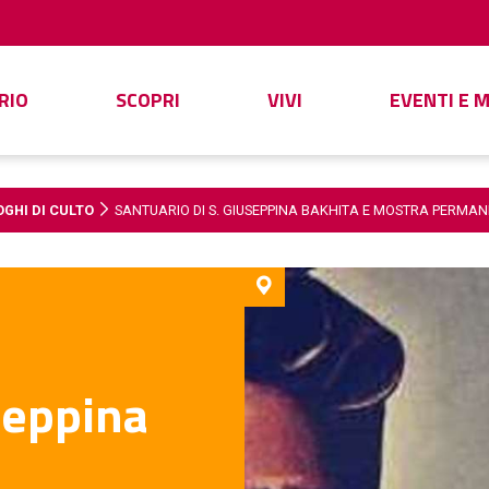
RIO
SCOPRI
VIVI
EVENTI E 
OGHI DI CULTO
SANTUARIO DI S. GIUSEPPINA BAKHITA E MOSTRA PERMA
seppina