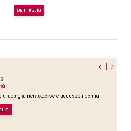
DETTAGLIO
|
NG
Più
 di abbigliamento,borse e accessori donna
GLIO