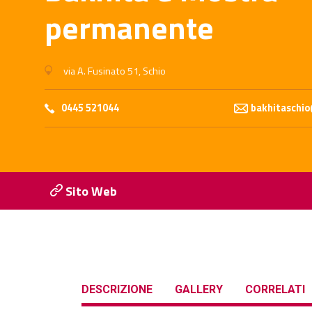
permanente
via A. Fusinato 51, Schio
0445 521044
bakhitaschi
Sito Web
DESCRIZIONE
GALLERY
CORRELATI