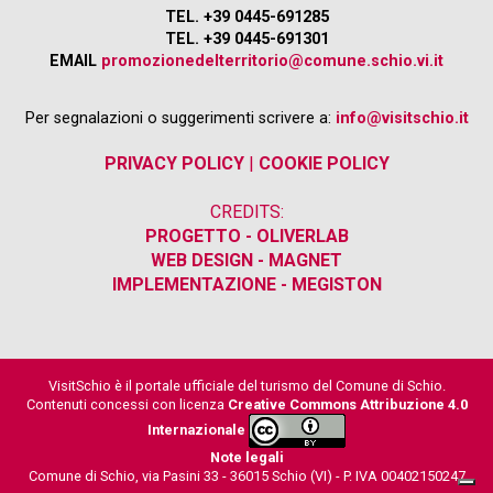
TEL. +39 0445-691285
TEL. +39 0445-691301
EMAIL
promozionedelterritorio@comune.schio.vi.it
Per segnalazioni o suggerimenti scrivere a:
info@visitschio.it
PRIVACY POLICY
|
COOKIE POLICY
CREDITS:
PROGETTO - OLIVERLAB
WEB DESIGN - MAGNET
IMPLEMENTAZIONE - MEGISTON
VisitSchio è il portale ufficiale del turismo del Comune di Schio.
Contenuti concessi con licenza
Creative Commons Attribuzione 4.0
Internazionale
Note legali
Comune di Schio, via Pasini 33 - 36015 Schio (VI) - P. IVA 00402150247