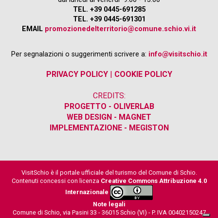
TEL. +39 0445-691285
TEL. +39 0445-691301
EMAIL
promozionedelterritorio@comune.schio.vi.it
Per segnalazioni o suggerimenti scrivere a:
info@visitschio.it
PRIVACY POLICY
|
COOKIE POLICY
CREDITS:
PROGETTO - OLIVERLAB
WEB DESIGN - MAGNET
IMPLEMENTAZIONE - MEGISTON
VisitSchio è il portale ufficiale del turismo del Comune di Schio.
Contenuti concessi con licenza
Creative Commons Attribuzione 4.0
Internazionale
Note legali
Comune di Schio, via Pasini 33 - 36015 Schio (VI) - P. IVA 00402150247