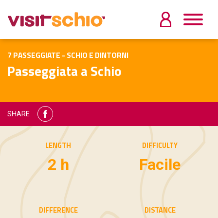
7 PASSEGGIATE - SCHIO E DINTORNI
Passeggiata a Schio
SHARE
LENGTH
DIFFICULTY
2 h
Facile
DIFFERENCE
DISTANCE