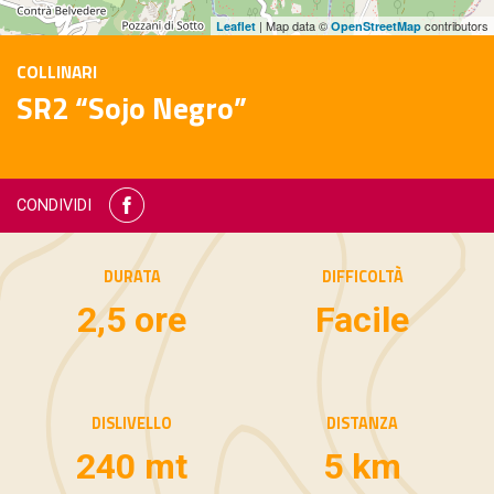
| Map data ©
contributors
Leaflet
OpenStreetMap
COLLINARI
SR2 “Sojo Negro”
CONDIVIDI
DURATA
DIFFICOLTÀ
2,5 ore
Facile
DISLIVELLO
DISTANZA
240 mt
5 km