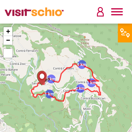
+
−
4 km
5 km
3 km
2 km
1 km