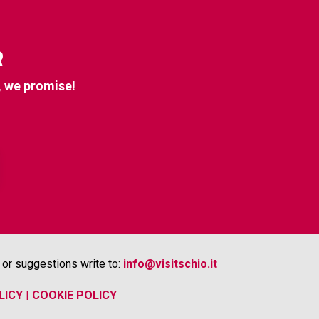
R
, we promise!
or suggestions write to:
info@visitschio.it
LICY
|
COOKIE POLICY