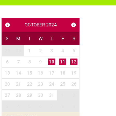
OCTOBER 2024
S
M
T
W
T
F
S
29
30
1
2
3
4
5
6
7
8
9
10
11
12
13
14
15
16
17
18
19
20
21
22
23
24
25
26
27
28
29
30
31
1
2
3
4
5
6
7
8
9