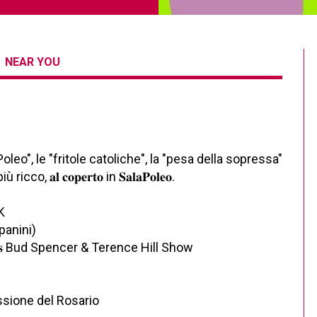
NEAR YOU
o", le "fritole catoliche", la "pesa della sopressa"
𝐥 𝐜𝐨𝐩𝐞𝐫𝐭𝐨 in 𝐒𝐚𝐥𝐚𝐏𝐨𝐥𝐞𝐨.
K
panini)
𝐧𝐨𝐬 Bud Spencer & Terence Hill Show
sione del Rosario