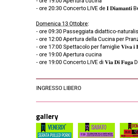
- ore 19:00 Apertura cucina
- ore 20:30 Concerto LIVE de 𝐈 𝐃𝐢𝐚𝐦𝐚𝐧𝐭𝐢
Domenica 13 Ottobre
:
- ore 09:30 Passeggiata didattico-naturalist
- ore 12:00 Apertura della Cucina per Pran
- ore 17:00 Spettacolo per famiglie 𝐕𝐢𝐯𝐚 𝐢 𝐁𝐮𝐫
- ore 19:00 Apertura cucina
- ore 19:00 Concerto LIVE di 𝐕𝐢𝐚 𝐃𝐢 𝐅𝐮𝐠
INGRESSO LIBERO
gallery