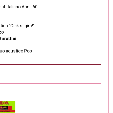
 Beat Italiano Anni '60
ica "Ciak si gira!"
zo
𝐭𝐭𝐢𝐧𝐢
𝐚 Duo acustico Pop