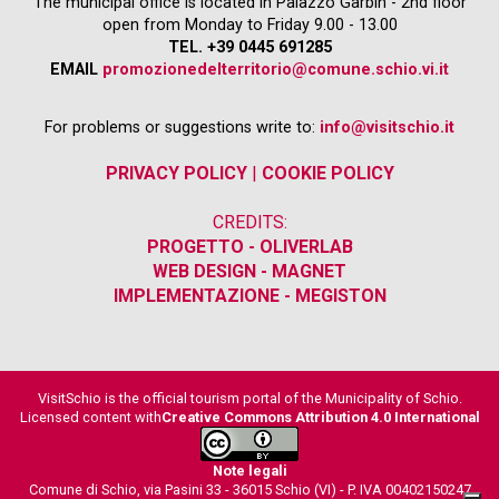
The municipal office is located in Palazzo Garbin - 2nd floor
open from Monday to Friday 9.00 - 13.00
TEL. +39 0445 691285
EMAIL
promozionedelterritorio@comune.schio.vi.it
For problems or suggestions write to:
info@visitschio.it
PRIVACY POLICY
|
COOKIE POLICY
CREDITS:
PROGETTO - OLIVERLAB
WEB DESIGN - MAGNET
IMPLEMENTAZIONE - MEGISTON
VisitSchio is the official tourism portal of the Municipality of Schio.
Licensed content with
Creative Commons Attribution 4.0 International
Note legali
Comune di Schio, via Pasini 33 - 36015 Schio (VI) - P. IVA 00402150247