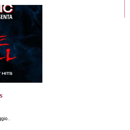
TS
gio...