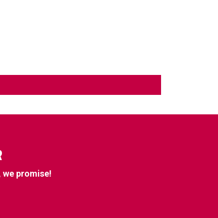
R
, we promise!