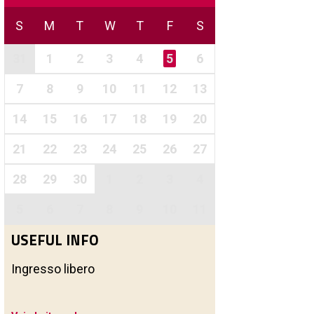
S
M
T
W
T
F
S
31
1
2
3
4
5
6
7
8
9
10
11
12
13
14
15
16
17
18
19
20
21
22
23
24
25
26
27
28
29
30
1
2
3
4
5
6
7
8
9
10
11
USEFUL INFO
Ingresso libero