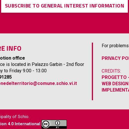
SUBSCRIBE TO GENERAL INTEREST INFORMATION
E INFO
For problems 
otion office
PRIVACY PO
ice is located in Palazzo Garbin - 2nd floor
 to Friday 9.00 - 13.00
CREDITS:
691285
PROGETTO -
nedelterritorio@comune.schio.vi.it
WEB DESIGN
IMPLEMENTA
ipality of Schio.
on 4.0 International