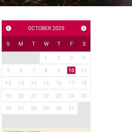
OCTOBER 2025
S
M
T
W
T
F
S
28
29
30
1
2
3
4
5
6
7
8
9
10
11
12
13
14
15
16
17
18
19
20
21
22
23
24
25
26
27
28
29
30
31
1
2
3
4
5
6
7
8