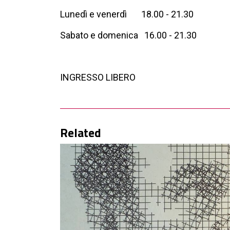
Lunedì e venerdì 18.00 - 21.30
Sabato e domenica 16.00 - 21.30
INGRESSO LIBERO
Related