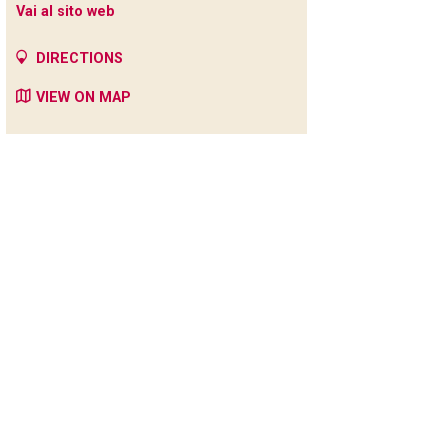
Vai al sito web
DIRECTIONS
VIEW ON MAP