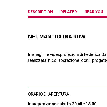
DESCRIPTION
RELATED
NEAR YOU
NEL MANTRA INA ROW
Immagini e videoproiezioni
realizzata in collaborazione
con il proget
ORARIO DI APERTURA
Inaugurazione sabato 20 alle 18.00