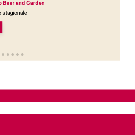
o Beer and Garden
 stagionale