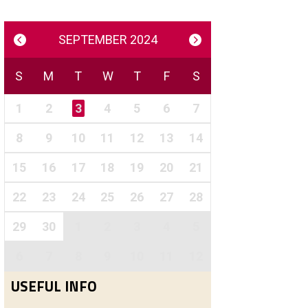
SEPTEMBER 2024
S
M
T
W
T
F
S
1
2
3
4
5
6
7
8
9
10
11
12
13
14
15
16
17
18
19
20
21
22
23
24
25
26
27
28
29
30
1
2
3
4
5
6
7
8
9
10
11
12
USEFUL INFO