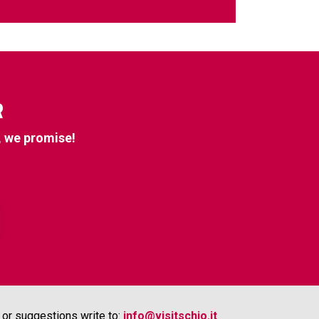
R
, we promise!
or suggestions write to:
info@visitschio.it