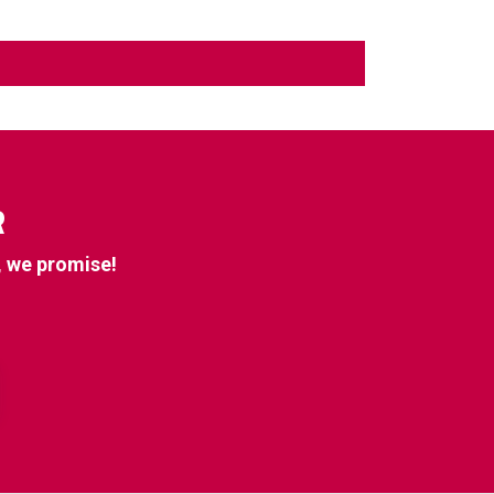
R
, we promise!