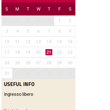
S
M
T
W
T
F
S
26
27
28
29
30
1
2
3
4
5
6
7
8
9
10
11
12
13
14
15
16
17
18
19
20
21
22
23
24
25
26
27
28
29
30
31
1
2
3
4
5
6
USEFUL INFO
Ingresso libero