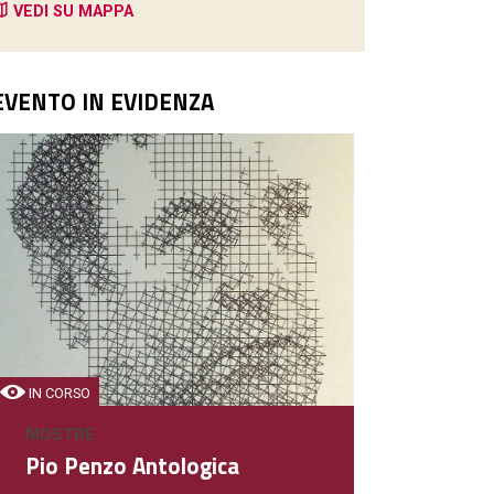
VEDI SU MAPPA
EVENTO IN EVIDENZA
BAR
NaturaSì
Bar - Negozio
IN CORSO
MOSTRE
DETTAGLIO
Pio Penzo Antologica