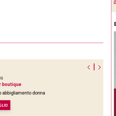
|
NG
r boutique
 abbigliamento donna
GLIO