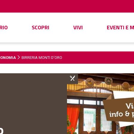
RIO
SCOPRI
VIVI
EVENTI E 
RONOMIA
BIRRERIA MONTI D'ORO
o