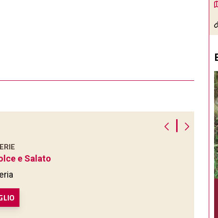
|
ERIE
olce e Salato
eria
GLIO