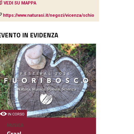
VEDI SU MAPPA
https://www.naturasi.it/negozi/vicenza/schio
EVENTO IN EVIDENZA
BAR
Bar Vicenza
Bar
IN CORSO
DETTAGLIO
MUSICA
Graal