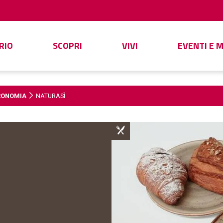
RIO
SCOPRI
VIVI
EVENTI E 
RONOMIA
NATURASÌ