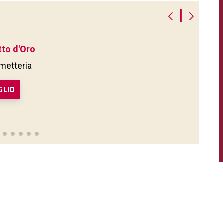
|
etto d'Oro
umetteria
GLIO