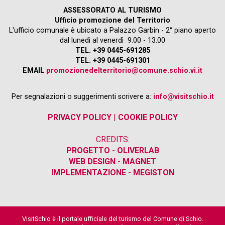
ASSESSORATO AL TURISMO
Ufficio promozione del Territorio
L'ufficio comunale è ubicato a Palazzo Garbin - 2° piano aperto
dal lunedì al venerdì 9.00 - 13.00
TEL. +39 0445-691285
TEL. +39 0445-691301
EMAIL
promozionedelterritorio@comune.schio.vi.it
Per segnalazioni o suggerimenti scrivere a:
info@visitschio.it
PRIVACY POLICY
|
COOKIE POLICY
CREDITS:
PROGETTO - OLIVERLAB
WEB DESIGN - MAGNET
IMPLEMENTAZIONE - MEGISTON
VisitSchio è il portale ufficiale del turismo del Comune di Schio.