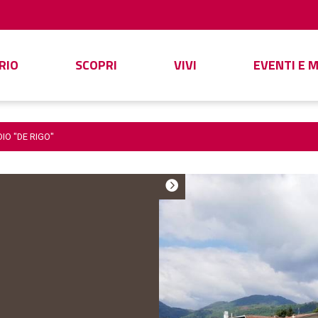
RIO
SCOPRI
VIVI
EVENTI E 
IO "DE RIGO"