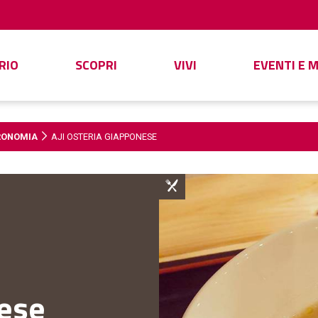
RIO
SCOPRI
VIVI
EVENTI E 
RONOMIA
AJI OSTERIA GIAPPONESE
nese