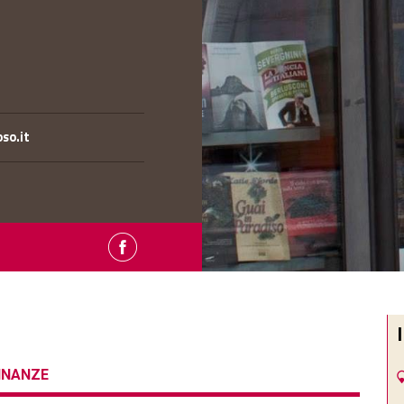
so.it
CINANZE