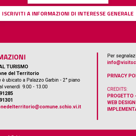
ISCRIVITI A INFORMAZIONI DI INTERESSE GENERALE
MAZIONI
Per segnalazi
info@visitsc
AL TURISMO
ne del Territorio
PRIVACY PO
e è ubicato a Palazzo Garbin - 2° piano
 al venerdì 9.00 - 13.00
CREDITS:
691285
PROGETTO -
691301
WEB DESIGN
nedelterritorio@comune.schio.vi.it
IMPLEMENTA