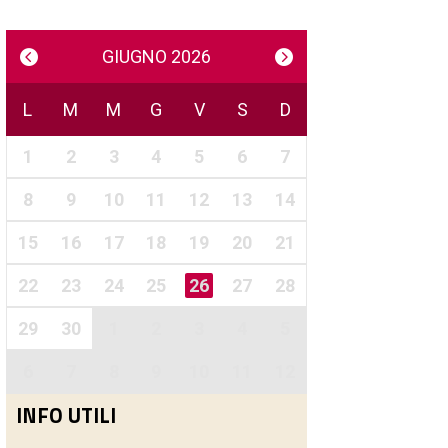
GIUGNO 2026
L
M
M
G
V
S
D
1
2
3
4
5
6
7
8
9
10
11
12
13
14
15
16
17
18
19
20
21
22
23
24
25
26
27
28
29
30
1
2
3
4
5
6
7
8
9
10
11
12
INFO UTILI