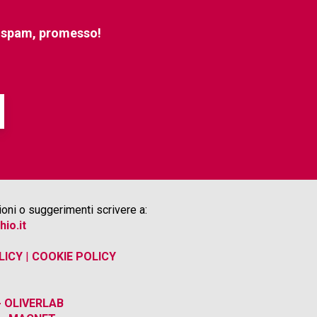
e spam, promesso!
oni o suggerimenti scrivere a:
hio.it
LICY
|
COOKIE POLICY
 OLIVERLAB