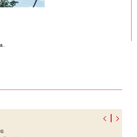
...
|
NG