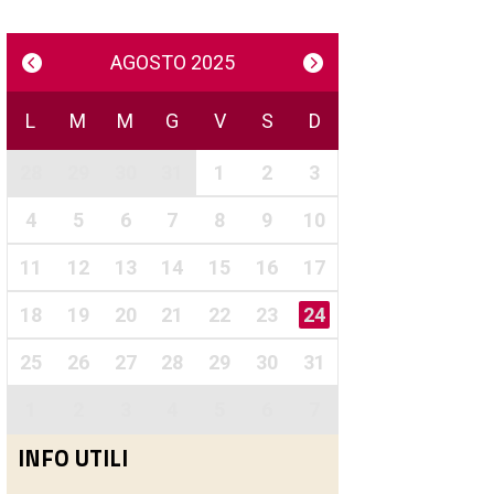
AGOSTO 2025
L
M
M
G
V
S
D
28
29
30
31
1
2
3
4
5
6
7
8
9
10
11
12
13
14
15
16
17
18
19
20
21
22
23
24
25
26
27
28
29
30
31
1
2
3
4
5
6
7
INFO UTILI