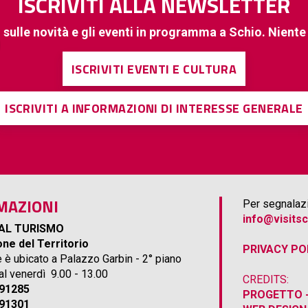
ISCRIVITI ALLA NEWSLETTER
 sulle novità e gli eventi in programma a Schio. Nient
ISCRIVITI EVENTI E CULTURA
ISCRIVITI A INFORMAZIONI DI INTERESSE GENERALE
MAZIONI
Per segnalazi
info@visitsc
AL TURISMO
ne del Territorio
PRIVACY PO
e è ubicato a Palazzo Garbin - 2° piano
 al venerdì 9.00 - 13.00
CREDITS:
691285
PROGETTO -
691301