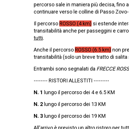
percorso sale in maniera più decisa, fino 
continuare verso le colline di Passo Zovo-Ra
Il percorso
ROSSO (4 km)
si estende inter
transitabilità anche per passeggini e carr
tutti
.
Anche il percorso
ROSSO (6.5 km)
n
on pre
transitabilità (solo un breve tratto di salit
Entrambi sono segnalati da
FRECCE ROS
-------- RISTORI ALLESTITI ---------
N. 1
lungo il percorso dei 4 e 6.5 KM
N. 2
lungo il percorso dei 13 KM
N. 3
lungo il percorso dei 19 KM
All'arrivo è previsto un altro ristoro per tutti