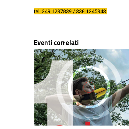
tel.
349 1237839 / 338 1245343
Eventi correlati