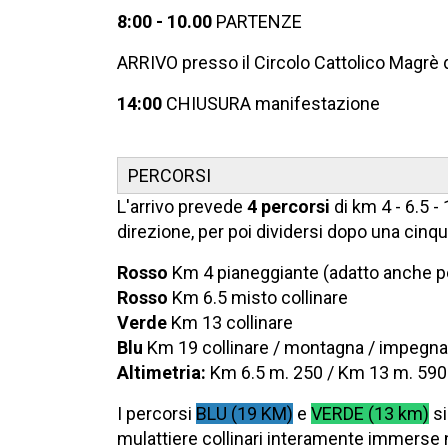
8:00 - 10.00
PARTENZE
ARRIVO presso il Circolo Cattolico Magrè d
14:00
CHIUSURA manifestazione
PERCORSI
L'arrivo prevede
4 percorsi
di km 4 - 6.5 -
direzione, per poi dividersi dopo una cinqu
Rosso
Km 4 pianeggiante (adatto anche per
Rosso
Km 6.5 misto collinare
Verde
Km 13 collinare
Blu
Km 19 collinare / montagna / impegna
Altimetria:
Km 6.5 m. 250 / Km 13 m. 590
I percorsi
BLU (19 KM)
e
VERDE (13 km)
si
mulattiere collinari interamente immerse n