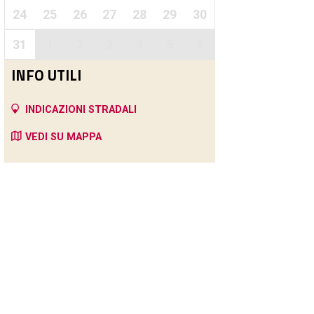
24
25
26
27
28
29
30
31
1
2
3
4
5
6
INFO UTILI
INDICAZIONI STRADALI
VEDI SU MAPPA