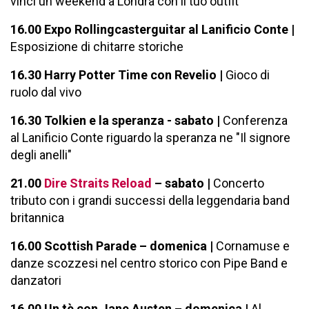
vinci un weekend a Londra con il tuo outfit
16.00
Expo Rollingcasterguitar al Lanificio Conte |
Esposizione di chitarre storiche
16.30 Harry Potter Time con Revelio |
Gioco di
ruolo dal vivo
16.30
Tolkien e la speranza - sabato |
Conferenza
al Lanificio Conte riguardo la speranza ne "Il signore
degli anelli"
21.00
Dire Straits Reload
– sabato |
Concerto
tributo con i grandi successi della leggendaria band
britannica
16.00 Scottish Parade – domenica |
Cornamuse e
danze scozzesi nel centro storico con Pipe Band e
danzatori
16.00 Un tè con Jane Austen
–
domenica |
Al