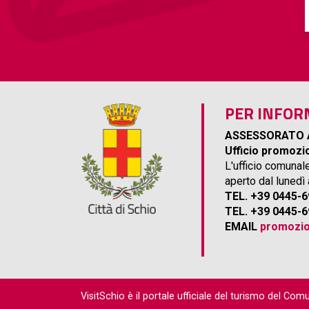
PER INFOR
ASSESSORATO 
Ufficio promozio
L'ufficio comunal
aperto dal lunedì
TEL. +39 0445-
TEL. +39 0445-
EMAIL
promozio
VisitSchio è il portale ufficiale del turismo del Com