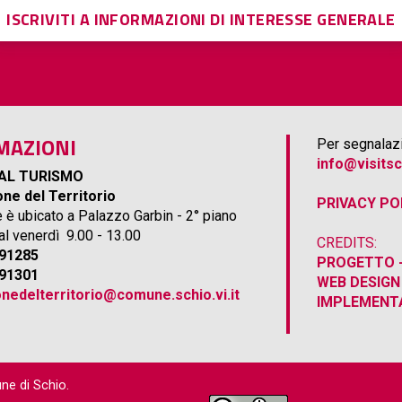
ISCRIVITI A INFORMAZIONI DI INTERESSE GENERALE
MAZIONI
Per segnalazi
info@visitsc
AL TURISMO
ne del Territorio
PRIVACY PO
e è ubicato a Palazzo Garbin - 2° piano
 al venerdì 9.00 - 13.00
CREDITS:
691285
PROGETTO -
691301
WEB DESIGN
nedelterritorio@comune.schio.vi.it
IMPLEMENTA
une di Schio.