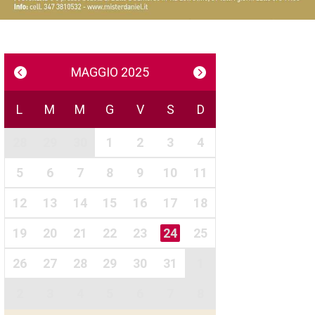
MAGGIO 2025
L
M
M
G
V
S
D
28
29
30
1
2
3
4
5
6
7
8
9
10
11
12
13
14
15
16
17
18
19
20
21
22
23
24
25
26
27
28
29
30
31
1
2
3
4
5
6
7
8