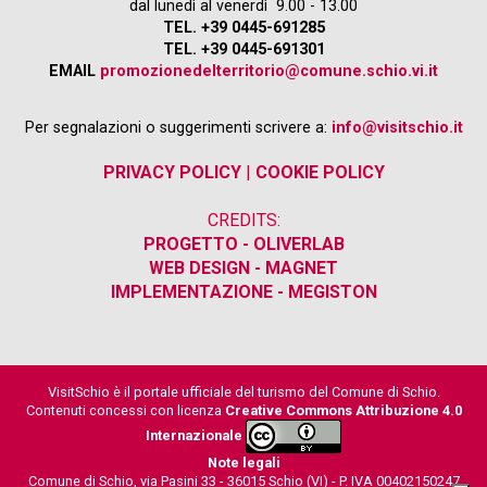
dal lunedì al venerdì 9.00 - 13.00
TEL. +39 0445-691285
TEL. +39 0445-691301
EMAIL
promozionedelterritorio@comune.schio.vi.it
Per segnalazioni o suggerimenti scrivere a:
info@visitschio.it
PRIVACY POLICY
|
COOKIE POLICY
CREDITS:
PROGETTO - OLIVERLAB
WEB DESIGN - MAGNET
IMPLEMENTAZIONE - MEGISTON
VisitSchio è il portale ufficiale del turismo del Comune di Schio.
Contenuti concessi con licenza
Creative Commons Attribuzione 4.0
Internazionale
Note legali
Comune di Schio, via Pasini 33 - 36015 Schio (VI) - P. IVA 00402150247