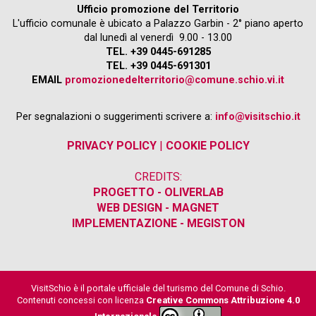
Ufficio promozione del Territorio
L'ufficio comunale è ubicato a Palazzo Garbin - 2° piano aperto
dal lunedì al venerdì 9.00 - 13.00
TEL. +39 0445-691285
TEL. +39 0445-691301
EMAIL
promozionedelterritorio@comune.schio.vi.it
Per segnalazioni o suggerimenti scrivere a:
info@visitschio.it
PRIVACY POLICY
|
COOKIE POLICY
CREDITS:
PROGETTO - OLIVERLAB
WEB DESIGN - MAGNET
IMPLEMENTAZIONE - MEGISTON
VisitSchio è il portale ufficiale del turismo del Comune di Schio.
Contenuti concessi con licenza
Creative Commons Attribuzione 4.0