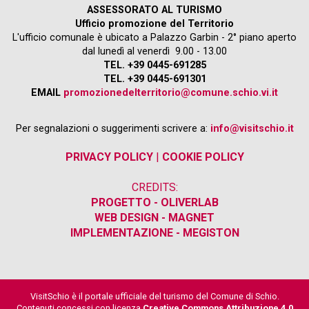
ASSESSORATO AL TURISMO
Ufficio promozione del Territorio
L'ufficio comunale è ubicato a Palazzo Garbin - 2° piano aperto
dal lunedì al venerdì 9.00 - 13.00
TEL. +39 0445-691285
TEL. +39 0445-691301
EMAIL
promozionedelterritorio@comune.schio.vi.it
Per segnalazioni o suggerimenti scrivere a:
info@visitschio.it
PRIVACY POLICY
|
COOKIE POLICY
CREDITS:
PROGETTO - OLIVERLAB
WEB DESIGN - MAGNET
IMPLEMENTAZIONE - MEGISTON
VisitSchio è il portale ufficiale del turismo del Comune di Schio.
Contenuti concessi con licenza
Creative Commons Attribuzione 4.0