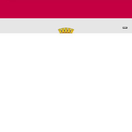
PER INFORMAZIONI
ASSESSORATO AL TURISMO
Ufficio promozione del Territorio
L'ufficio comunale è ubicato a Palazzo Garbin - 2° piano aperto
dal lunedì al venerdì 9.00 - 13.00
TEL. +39 0445-691285