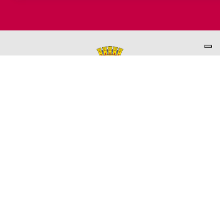
PER INFORMAZIONI
ASSESSORATO AL TURISMO
Ufficio promozione del Territorio
L'ufficio comunale è ubicato a Palazzo Garbin - 2° piano aperto
dal lunedì al venerdì 9.00 - 13.00
TEL. +39 0445-691285