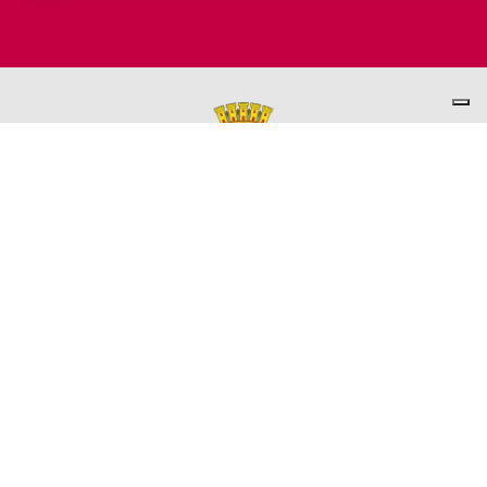
PER INFORMAZIONI
ASSESSORATO AL TURISMO
Ufficio promozione del Territorio
L'ufficio comunale è ubicato a Palazzo Garbin - 2° piano aperto
dal lunedì al venerdì 9.00 - 13.00
TEL. +39 0445-691285