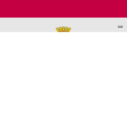
PER INFORMAZIONI
ASSESSORATO AL TURISMO
Ufficio promozione del Territorio
L'ufficio comunale è ubicato a Palazzo Garbin - 2° piano aperto
dal lunedì al venerdì 9.00 - 13.00
TEL. +39 0445-691285