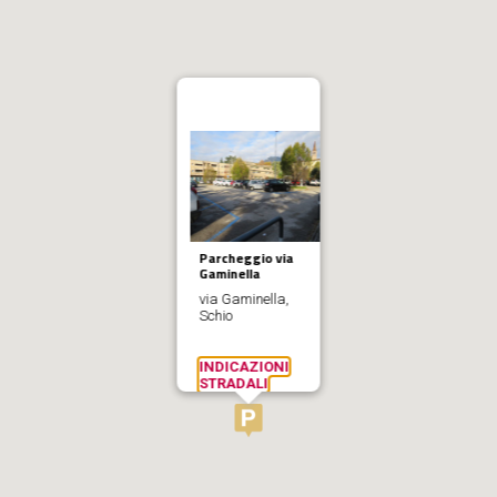
Parcheggio via
Gaminella
via Gaminella,
Schio
INDICAZIONI
STRADALI