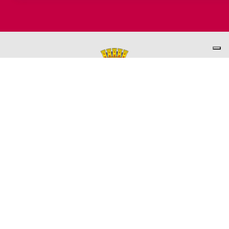
PER INFORMAZIONI
ASSESSORATO AL TURISMO
Ufficio promozione del Territorio
L'ufficio comunale è ubicato a Palazzo Garbin - 2° piano aperto
dal lunedì al venerdì 9.00 - 13.00
TEL. +39 0445-691285