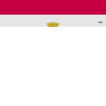
PER INFORMAZIONI
ASSESSORATO AL TURISMO
Ufficio promozione del Territorio
L'ufficio comunale è ubicato a Palazzo Garbin - 2° piano aperto
dal lunedì al venerdì 9.00 - 13.00
TEL. +39 0445-691285