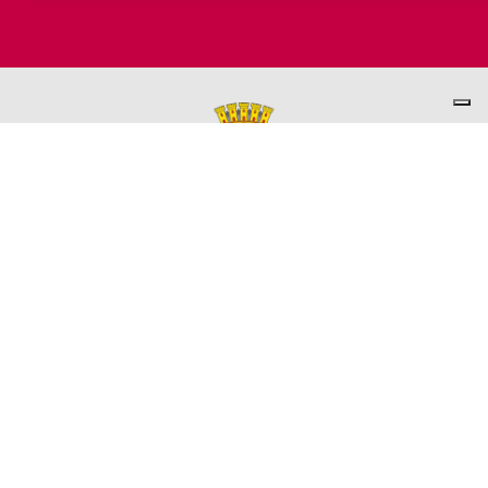
PER INFORMAZIONI
ASSESSORATO AL TURISMO
Ufficio promozione del Territorio
L'ufficio comunale è ubicato a Palazzo Garbin - 2° piano aperto
dal lunedì al venerdì 9.00 - 13.00
TEL. +39 0445-691285